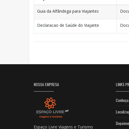
Guia da Alfândega para Viajantes
Docu
Declaracao de Saúde do Viajante
Docu
NOSSA EMPRESA
LINKS PR
Conheça 
Localiza
Depoime
Espaço Livre Viagens e Turismo