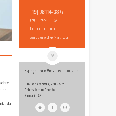
(19) 98114-3877
(19) 98292-8059
Formulário de contato
agenciaespacolivre@gmail.com
o
Espaço Livre Viagens e Turismo
sobre
Rua José Vedovato, 280 - Sl 2
o de
Bairro: Jardim Denadai
Sumaré - SP
anizada