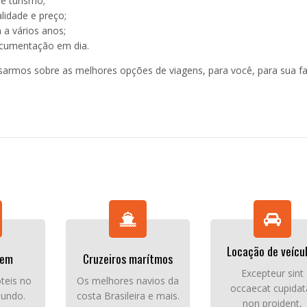
e turismo;
idade e preço;
 a vários anos;
cumentação em dia.
armos sobre as melhores opções de viagens, para você, para sua fa
Locação de veícu
gem
Cruzeiros marítmos
Excepteur sint
teis no
Os melhores navios da
occaecat cupidat
Mundo.
costa Brasileira e mais.
non proident,