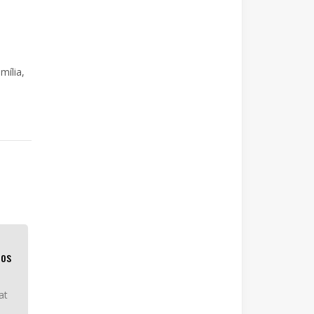
mília,
los
at