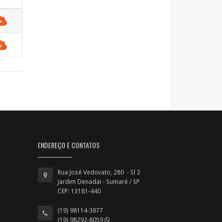
ENDEREÇO E CONTATOS
Rua José Vedovato, 280 - Sl 2
Jardim Denadai - Sumaré / SP
CEP: 13181-440
(19) 98114-3877
(19) 98292-8059