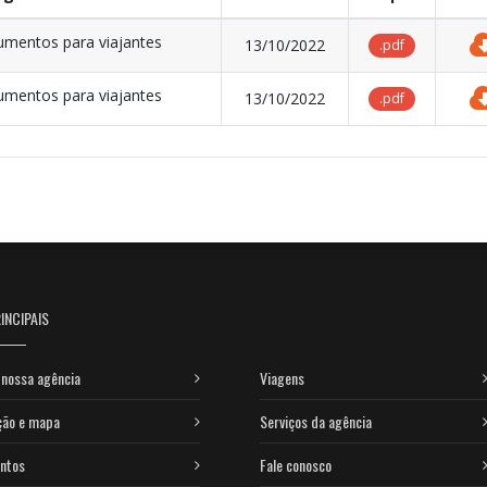
mentos para viajantes
13/10/2022
.pdf
mentos para viajantes
13/10/2022
.pdf
INCIPAIS
nossa agência
Viagens
ção e mapa
Serviços da agência
ntos
Fale conosco