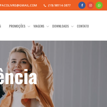
SPACOLIVRE@GMAIL.COM
(19) 98114-3877
S
PROMOÇÕES
VIAGENS
DOWNLOADS
CONTATO
ência